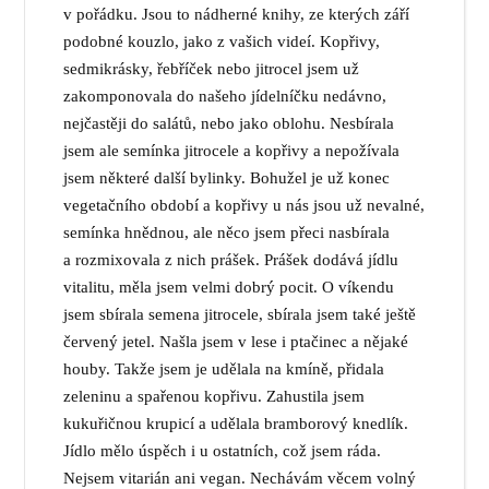
v pořádku. Jsou to nádherné knihy, ze kterých září
podobné kouzlo, jako z vašich videí. Kopřivy,
sedmikrásky, řebříček nebo jitrocel jsem už
zakomponovala do našeho jídelníčku nedávno,
nejčastěji do salátů, nebo jako oblohu. Nesbírala
jsem ale semínka jitrocele a kopřivy a nepožívala
jsem některé další bylinky. Bohužel je už konec
vegetačního období a kopřivy u nás jsou už nevalné,
semínka hnědnou, ale něco jsem přeci nasbírala
a rozmixovala z nich prášek. Prášek dodává jídlu
vitalitu, měla jsem velmi dobrý pocit. O víkendu
jsem sbírala semena jitrocele, sbírala jsem také ještě
červený jetel. Našla jsem v lese i ptačinec a nějaké
houby. Takže jsem je udělala na kmíně, přidala
zeleninu a spařenou kopřivu. Zahustila jsem
kukuřičnou krupicí a udělala bramborový knedlík.
Jídlo mělo úspěch i u ostatních, což jsem ráda.
Nejsem vitarián ani vegan. Nechávám věcem volný