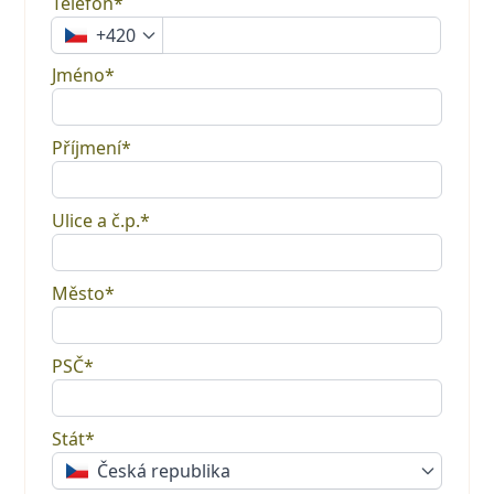
Telefon*
+420
Jméno*
Příjmení*
Ulice a č.p.*
Město*
PSČ*
Stát*
Česká republika