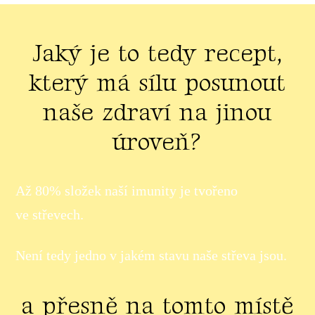
Jaký je to tedy recept,
který má sílu posunout
naše zdraví na jinou
úroveň?
Až 80% složek naší imunity je tvořeno
ve střevech.
Není tedy jedno v jakém stavu naše střeva jsou.
a přesně na tomto místě