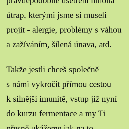
pravděpodobně ušetřeni mnoha
útrap, kterými jsme si museli
projít - alergie, problémy s váhou
a zažíváním, šílená únava, atd.
Takže jestli chceš společně
s námi vykročit přímou cestou
k silnější imunitě, vstup již nyní
do kurzu fermentace a my Ti
přesně ukážeme jak na to.