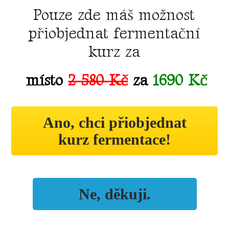
Pouze zde máš možnost
přiobjednat fermentační
kurz za
místo
2 580 Kč
za
1690 Kč
Ano, chci přiobjednat
kurz fermentace!
Ne, děkuji.