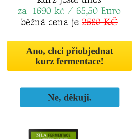
kurz ještě dnes
za 1690 kč / 65,50 Euro
běžná cena je
2580 KČ
Ano, chci přiobjednat
kurz fermentace!
Ne, děkuji.