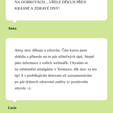
NA DOBROTÁCH....VŘELE DĚKUJI PŘEJI
KRÁSNÉ A ZDRAVÉ DNY!
Anna
Ahoj, moc děkuju a zdravím. Část kurzu jsem
shlédla a přineslo mi to pár užitečných tipů. Stejně
jako informace z vašich webinářů. Chystám se
na odstranění amalgámu v Yurmaxu, dík moc za ten
tip! A s probíhajícím detoxem už zaznamenávám
po pár týdnech zdravotní změny (v pozitivním
smyslu :-).
Lucie