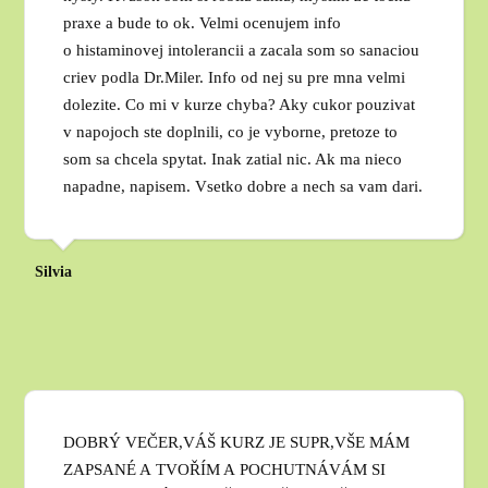
praxe a bude to ok. Velmi ocenujem info
o histaminovej intolerancii a zacala som so sanaciou
criev podla Dr.Miler. Info od nej su pre mna velmi
dolezite. Co mi v kurze chyba? Aky cukor pouzivat
v napojoch ste doplnili, co je vyborne, pretoze to
som sa chcela spytat. Inak zatial nic. Ak ma nieco
napadne, napisem. Vsetko dobre a nech sa vam dari.
Silvia
DOBRÝ VEČER,VÁŠ KURZ JE SUPR,VŠE MÁM
ZAPSANÉ A TVOŘÍM A POCHUTNÁVÁM SI