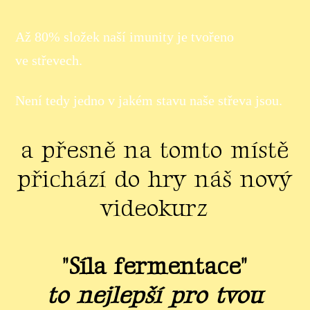
Až 80% složek naší imunity je tvořeno
ve střevech.
Není tedy jedno v jakém stavu naše střeva jsou.
a přesně na tomto místě
přichází do hry náš nový
videokurz
"Síla fermentace"
to nejlepší pro tvou