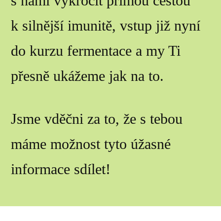
s námi vykročit přímou cestou
k silnější imunitě, vstup již nyní
do kurzu fermentace a my Ti
přesně ukážeme jak na to.
Jsme vděčni za to, že s tebou
máme možnost tyto úžasné
informace sdílet!