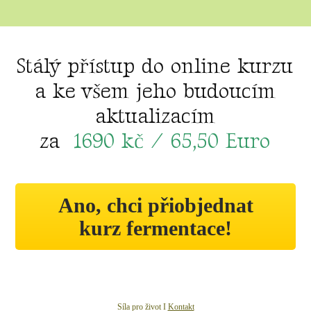
Stálý přístup do online kurzu
a ke všem jeho budoucím
aktualizacím
za
1690 kč / 65,50 Euro
Ano, chci přiobjednat
kurz fermentace!
Síla pro život I
Kontakt